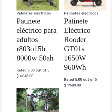
Patinetes eléctricos
Patinetes eléctricos
Patinete
Patinete
eléctrico para
Eléctrico
adultos
Rooder
r803o15b
GT01s
8000w 50ah
1650W
960Wh
Rated
5.00
out of 5
$
4'845.00
Rated
5.00
out of 5
$
1'680.00