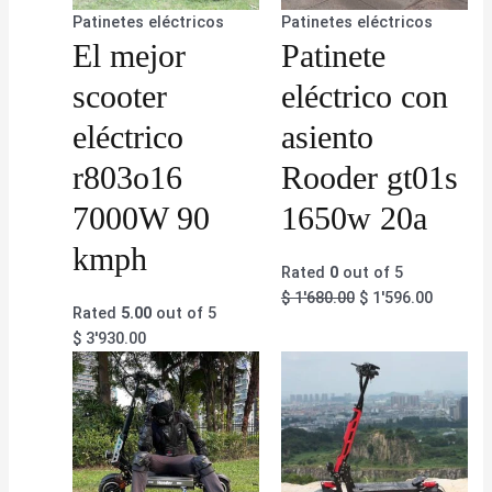
Patinetes eléctricos
Patinetes eléctricos
El mejor
Patinete
scooter
eléctrico con
eléctrico
asiento
r803o16
Rooder gt01s
7000W 90
1650w 20a
kmph
Rated
0
out of 5
$
1'680.00
$
1'596.00
Rated
5.00
out of 5
$
3'930.00