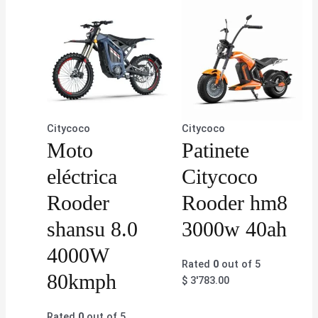
Citycoco
Citycoco
Moto
Patinete
eléctrica
Citycoco
Rooder
Rooder hm8
shansu 8.0
3000w 40ah
4000W
Rated
0
out of 5
80kmph
$
3'783.00
Rated
0
out of 5