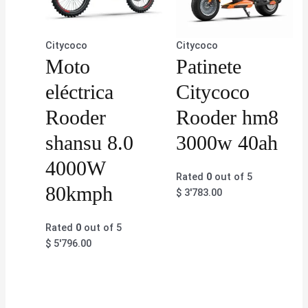
Citycoco
Citycoco
Moto
Patinete
eléctrica
Citycoco
Rooder
Rooder hm8
shansu 8.0
3000w 40ah
4000W
Rated
0
out of 5
80kmph
$
3'783.00
Rated
0
out of 5
$
5'796.00