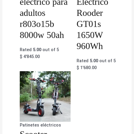
eléctrico para
Eléctrico
adultos
Rooder
r803o15b
GT01s
8000w 50ah
1650W
960Wh
Rated
5.00
out of 5
$
4'845.00
Rated
5.00
out of 5
$
1'680.00
Patinetes eléctricos