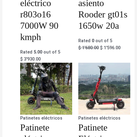
eléctrico
asiento
r803o16
Rooder gt01s
7000W 90
1650w 20a
kmph
Rated
0
out of 5
$
1'680.00
$
1'596.00
Rated
5.00
out of 5
$
3'930.00
Patinetes eléctricos
Patinetes eléctricos
Patinete
Patinete