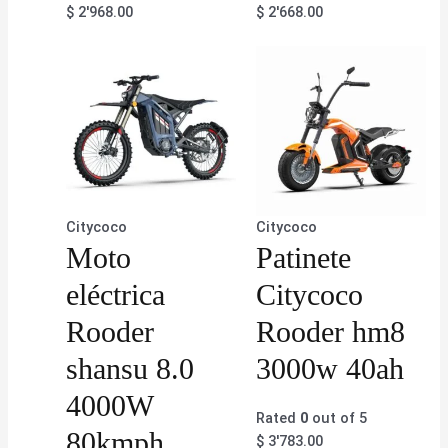
$
2'968.00
$
2'668.00
Citycoco
Citycoco
Moto
Patinete
eléctrica
Citycoco
Rooder
Rooder hm8
shansu 8.0
3000w 40ah
4000W
Rated
0
out of 5
80kmph
$
3'783.00