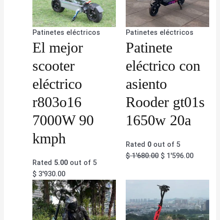
Patinetes eléctricos
Patinetes eléctricos
El mejor
Patinete
scooter
eléctrico con
eléctrico
asiento
r803o16
Rooder gt01s
7000W 90
1650w 20a
kmph
Rated
0
out of 5
$
1'680.00
$
1'596.00
Rated
5.00
out of 5
$
3'930.00