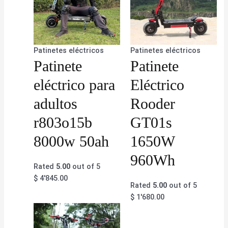
Patinetes eléctricos
Patinetes eléctricos
Patinete
Patinete
eléctrico para
Eléctrico
adultos
Rooder
r803o15b
GT01s
8000w 50ah
1650W
960Wh
Rated
5.00
out of 5
$
4'845.00
Rated
5.00
out of 5
$
1'680.00