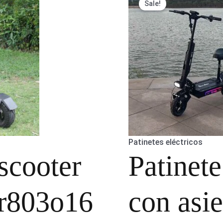
Sale!
Patinetes eléctricos
scooter
Patinete
 r803o16
con asi