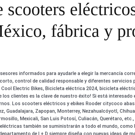
scooters eléctrico
éxico, fábrica y p
asesores informados para ayudarle a elegir la mercancía cor
corto, control de calidad responsable y diferentes servicios
ool Electric Bikes, Bicicleta eléctrica 2024, bicicleta eléctri
e los clientes es la clave de nuestro éxito! Si está interesad
arnos. Los scooters eléctricos y ebikes Rooder citycoco abas
ez, Guadalajara, Zapopan, Monterrey, Nezahualcóyotl, Chihua
rmosillo, Mexicali, San Luis Potosí, Culiacán, Querétaro, etc.
 eléctricas también se suministrarán a todo el mundo, como E
o departamento de I + D siempre diseña con nuevas ideas de 