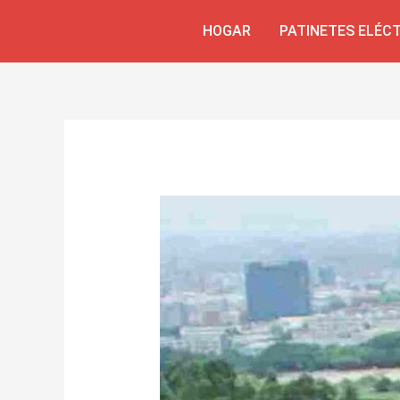
Ir
Navegación
HOGAR
PATINETES ELÉC
al
de
contenido
entradas