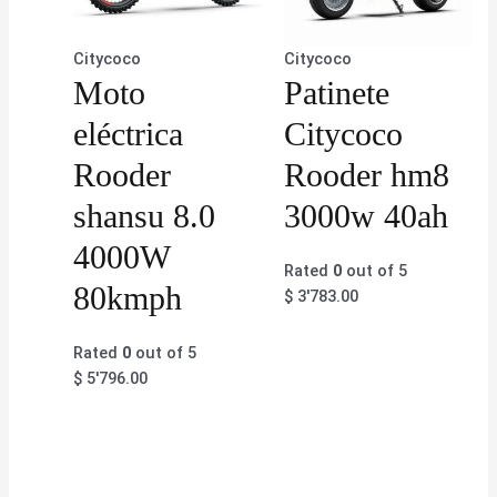
Citycoco
Citycoco
Moto
Patinete
eléctrica
Citycoco
Rooder
Rooder hm8
shansu 8.0
3000w 40ah
4000W
Rated
0
out of 5
80kmph
$
3'783.00
Rated
0
out of 5
$
5'796.00