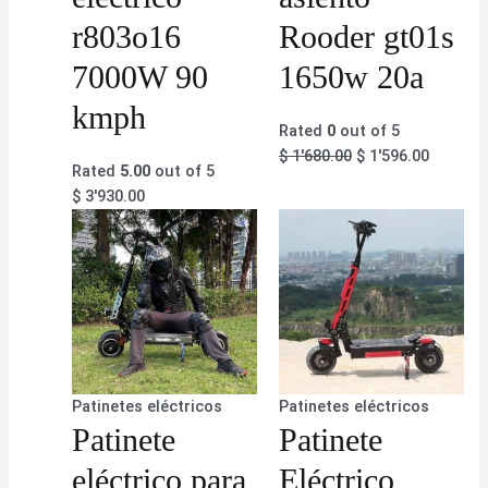
r803o16
Rooder gt01s
7000W 90
1650w 20a
kmph
Rated
0
out of 5
$
1'680.00
$
1'596.00
Rated
5.00
out of 5
$
3'930.00
Patinetes eléctricos
Patinetes eléctricos
Patinete
Patinete
eléctrico para
Eléctrico