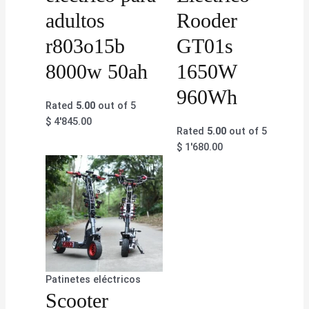
adultos
Rooder
r803o15b
GT01s
8000w 50ah
1650W
960Wh
Rated
5.00
out of 5
$
4'845.00
Rated
5.00
out of 5
$
1'680.00
Patinetes eléctricos
Scooter