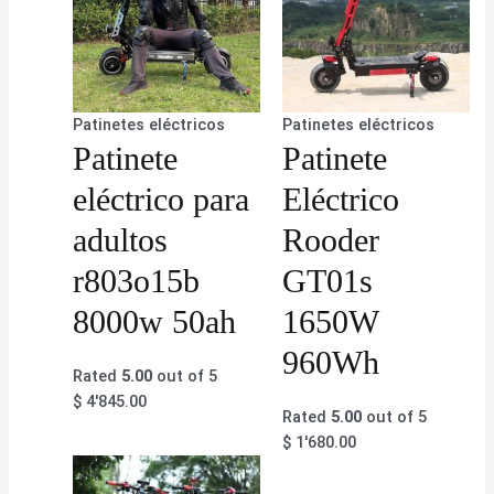
Patinetes eléctricos
Patinetes eléctricos
Patinete
Patinete
eléctrico para
Eléctrico
adultos
Rooder
r803o15b
GT01s
8000w 50ah
1650W
960Wh
Rated
5.00
out of 5
$
4'845.00
Rated
5.00
out of 5
$
1'680.00