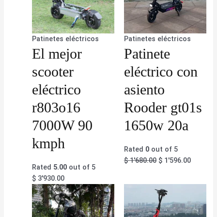
Patinetes eléctricos
Patinetes eléctricos
El mejor
Patinete
scooter
eléctrico con
eléctrico
asiento
r803o16
Rooder gt01s
7000W 90
1650w 20a
kmph
Rated
0
out of 5
$
1'680.00
$
1'596.00
Rated
5.00
out of 5
$
3'930.00