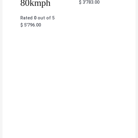
80kmph
$
3'783.00
Rated
0
out of 5
$
5'796.00