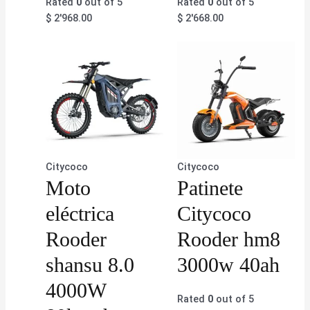
Rated
0
out of 5
Rated
0
out of 5
$
2'968.00
$
2'668.00
Citycoco
Citycoco
Moto
Patinete
eléctrica
Citycoco
Rooder
Rooder hm8
shansu 8.0
3000w 40ah
4000W
Rated
0
out of 5