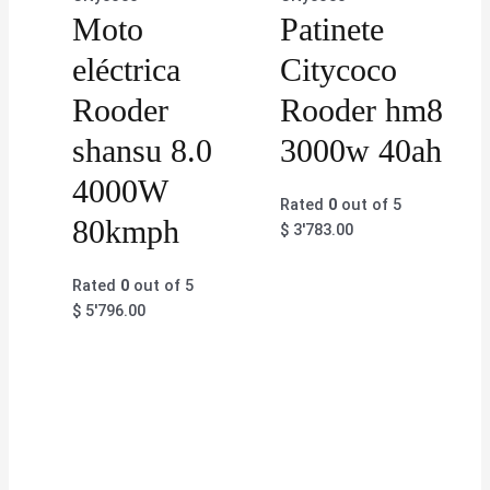
Moto
Patinete
eléctrica
Citycoco
Rooder
Rooder hm8
shansu 8.0
3000w 40ah
4000W
Rated
0
out of 5
80kmph
$
3'783.00
Rated
0
out of 5
$
5'796.00