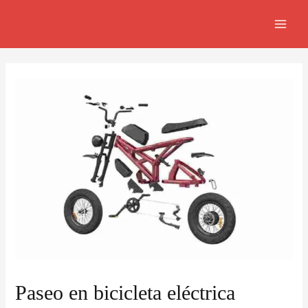
Ir
Navegación
MAI
al
de
MEN
contenido
entradas
Paseo en bicicleta eléctrica