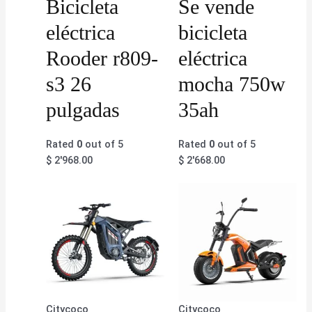
Bicicleta
Se vende
eléctrica
bicicleta
Rooder r809-
eléctrica
s3 26
mocha 750w
pulgadas
35ah
Rated
0
out of 5
Rated
0
out of 5
$
2'968.00
$
2'668.00
Citycoco
Citycoco