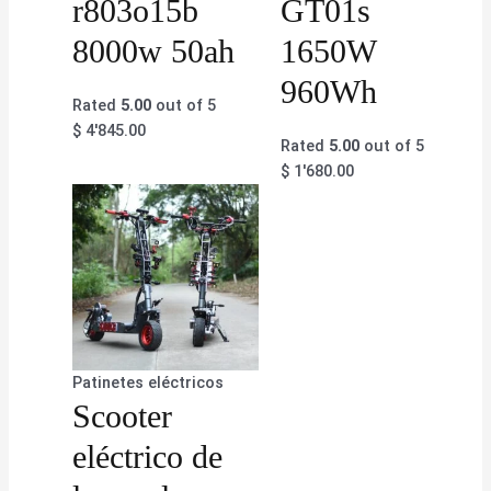
r803o15b
GT01s
8000w 50ah
1650W
960Wh
Rated
5.00
out of 5
$
4'845.00
Rated
5.00
out of 5
$
1'680.00
Patinetes eléctricos
Scooter
eléctrico de