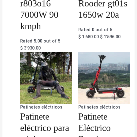
r803o16
Rooder gt01s
7000W 90
1650w 20a
kmph
Rated
0
out of 5
$
1'680.00
$
1'596.00
Rated
5.00
out of 5
$
3'930.00
Patinetes eléctricos
Patinetes eléctricos
Patinete
Patinete
eléctrico para
Eléctrico