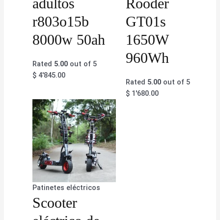
adultos
Rooder
r803o15b
GT01s
8000w 50ah
1650W
960Wh
Rated
5.00
out of 5
$
4'845.00
Rated
5.00
out of 5
$
1'680.00
Patinetes eléctricos
Scooter