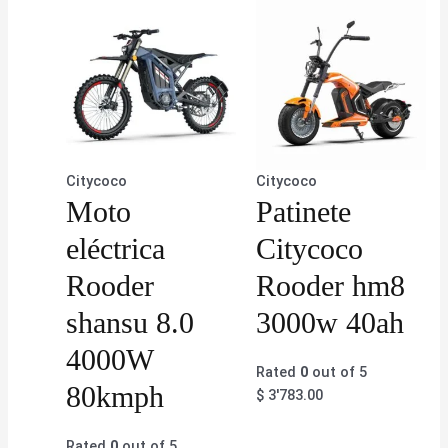
Citycoco
Citycoco
Moto
Patinete
eléctrica
Citycoco
Rooder
Rooder hm8
shansu 8.0
3000w 40ah
4000W
Rated
0
out of 5
80kmph
$
3'783.00
Rated
0
out of 5