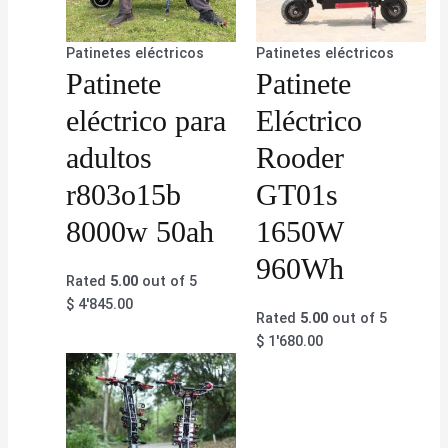
Patinetes eléctricos
Patinetes eléctricos
Patinete
Patinete
eléctrico para
Eléctrico
adultos
Rooder
r803o15b
GT01s
8000w 50ah
1650W
960Wh
Rated
5.00
out of 5
$
4'845.00
Rated
5.00
out of 5
$
1'680.00