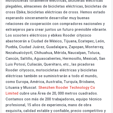
motocicletas totalmente eléctricas, bicicletas eléctricas
plegables, almacenes de bicicletas eléctricas, bicicletas de
cross Ebike, bicicletas eléctricas de cross. Hemos estado
esperando sinceramente desarrollar muy buenas
relaciones de cooperación con compradores nacionales y
extranjeros para crear juntos un futuro previsible vibrante.
Los scooters eléctricos y ebikes Rooder citycoco
abastecerán a Ciudad de México, Tijuana, Ecatepec, León,
Puebla, Ciudad Juárez, Guadalajara, Zapopan, Monterrey,
Nezahualcóyotl, Chihuahua, Mérida, Naucalpan, Toluca,
Cancún, Saltillo, Aguascalientes, Hermosillo, Mexicali, San
Luis Potosí, Culiacán, Querétaro, etc., las picadoras
Rooder citycoco, motocicletas eléctricas y bicicletas
eléctricas también se suministrarán a todo el mundo,
como Europa, América, Australia, Turquía, Brisbane,
Lituania y Muscat.
Shenzhen Rooder Technology Co
Limited
cubre una Área de 20, 000 metros cuadrados.
Contamos con más de 200 trabajadores, equipo técnico
profesional, 15 años de experiencia, mano de obra
exquisita, calidad estable y confiable, precio competitivo y