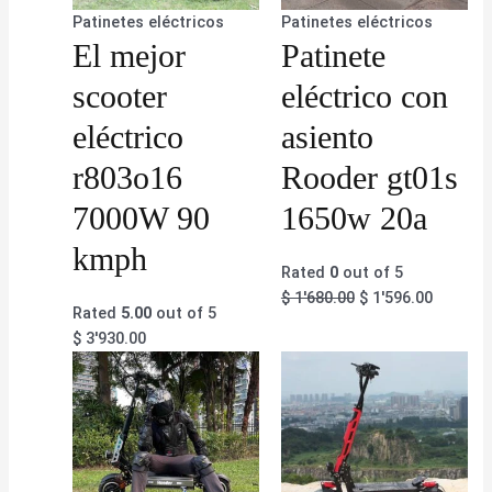
Patinetes eléctricos
Patinetes eléctricos
El mejor
Patinete
scooter
eléctrico con
eléctrico
asiento
r803o16
Rooder gt01s
7000W 90
1650w 20a
kmph
Rated
0
out of 5
$
1'680.00
$
1'596.00
Rated
5.00
out of 5
$
3'930.00