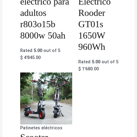
eléctrico para
Eléctrico
adultos
Rooder
r803o15b
GT01s
8000w 50ah
1650W
960Wh
Rated
5.00
out of 5
$
4'845.00
Rated
5.00
out of 5
$
1'680.00
Patinetes eléctricos