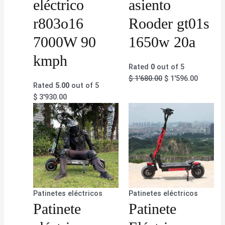
eléctrico
asiento
r803o16
Rooder gt01s
7000W 90
1650w 20a
kmph
Rated
0
out of 5
$
1'680.00
$
1'596.00
Rated
5.00
out of 5
$
3'930.00
Patinetes eléctricos
Patinetes eléctricos
Patinete
Patinete