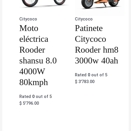
Citycoco
Citycoco
Moto
Patinete
eléctrica
Citycoco
Rooder
Rooder hm8
shansu 8.0
3000w 40ah
4000W
Rated
0
out of 5
80kmph
$
3'783.00
Rated
0
out of 5
$
5'796.00