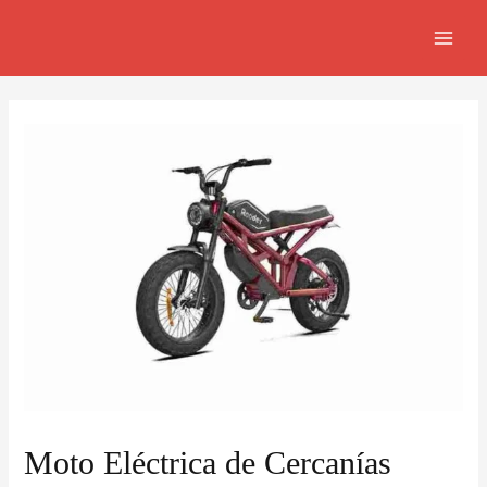
Ir
Navegación
MAI
al
de
MEN
contenido
entradas
Moto Eléctrica de Cercanías