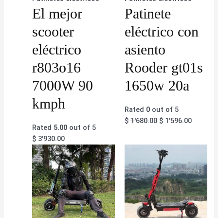
El mejor
Patinete
scooter
eléctrico con
eléctrico
asiento
r803o16
Rooder gt01s
7000W 90
1650w 20a
kmph
Rated
0
out of 5
$
1'680.00
$
1'596.00
Rated
5.00
out of 5
$
3'930.00