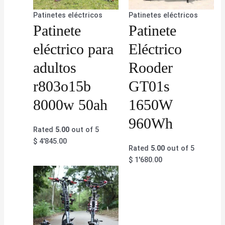
Patinetes eléctricos
Patinetes eléctricos
Patinete
Patinete
eléctrico para
Eléctrico
adultos
Rooder
r803o15b
GT01s
8000w 50ah
1650W
960Wh
Rated
5.00
out of 5
$
4'845.00
Rated
5.00
out of 5
$
1'680.00