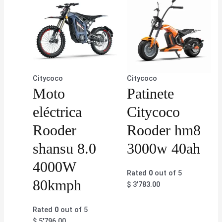
Citycoco
Citycoco
Moto
Patinete
eléctrica
Citycoco
Rooder
Rooder hm8
shansu 8.0
3000w 40ah
4000W
Rated
0
out of 5
80kmph
$
3'783.00
Rated
0
out of 5
$
5'796.00