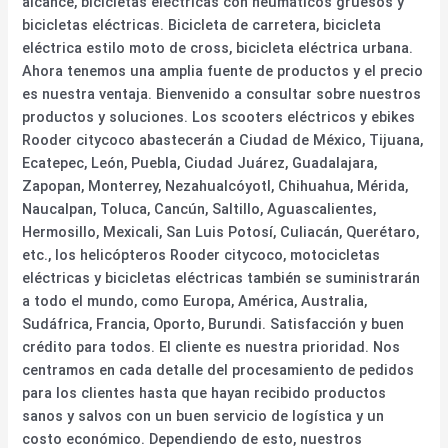
alcance, bicicletas eléctricas con neumáticos gruesos y
bicicletas eléctricas. Bicicleta de carretera, bicicleta
eléctrica estilo moto de cross, bicicleta eléctrica urbana.
Ahora tenemos una amplia fuente de productos y el precio
es nuestra ventaja. Bienvenido a consultar sobre nuestros
productos y soluciones. Los scooters eléctricos y ebikes
Rooder citycoco abastecerán a Ciudad de México, Tijuana,
Ecatepec, León, Puebla, Ciudad Juárez, Guadalajara,
Zapopan, Monterrey, Nezahualcóyotl, Chihuahua, Mérida,
Naucalpan, Toluca, Cancún, Saltillo, Aguascalientes,
Hermosillo, Mexicali, San Luis Potosí, Culiacán, Querétaro,
etc., los helicópteros Rooder citycoco, motocicletas
eléctricas y bicicletas eléctricas también se suministrarán
a todo el mundo, como Europa, América, Australia,
Sudáfrica, Francia, Oporto, Burundi. Satisfacción y buen
crédito para todos. El cliente es nuestra prioridad. Nos
centramos en cada detalle del procesamiento de pedidos
para los clientes hasta que hayan recibido productos
sanos y salvos con un buen servicio de logística y un
costo económico. Dependiendo de esto, nuestros