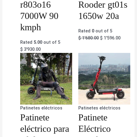
r803o16
Rooder gt01s
7000W 90
1650w 20a
kmph
Rated
0
out of 5
$
1'680.00
$
1'596.00
Rated
5.00
out of 5
$
3'930.00
Patinetes eléctricos
Patinetes eléctricos
Patinete
Patinete
eléctrico para
Eléctrico