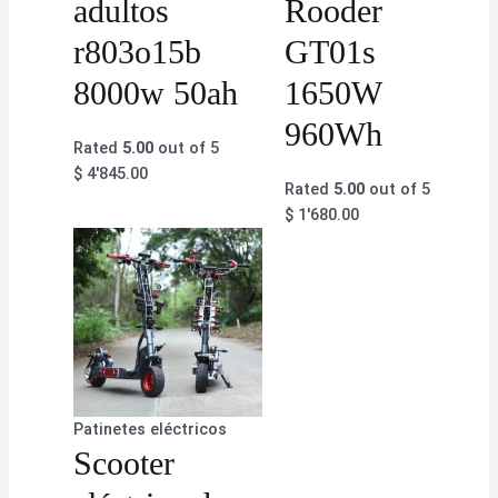
adultos
Rooder
r803o15b
GT01s
8000w 50ah
1650W
960Wh
Rated
5.00
out of 5
$
4'845.00
Rated
5.00
out of 5
$
1'680.00
Patinetes eléctricos
Scooter