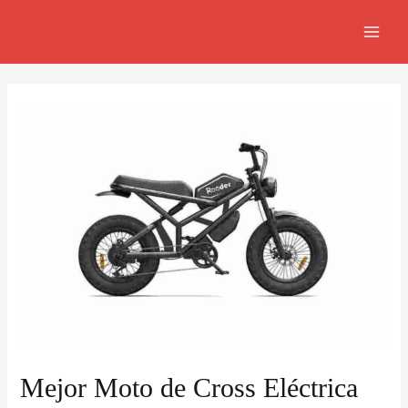
Ir
Navegación
MAI
al
de
MEN
contenido
entradas
Mejor Moto de Cross Eléctrica