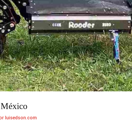
 México
or
luisedson.com