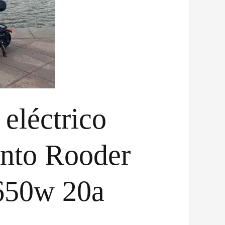
 eléctrico
ento Rooder
650w 20a