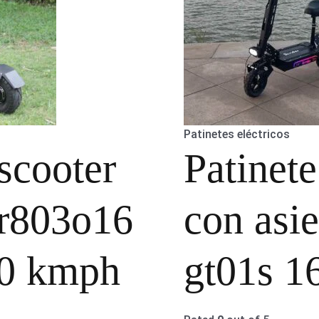
Patinetes eléctricos
scooter
Patinete
 r803o16
con asi
0 kmph
gt01s 1