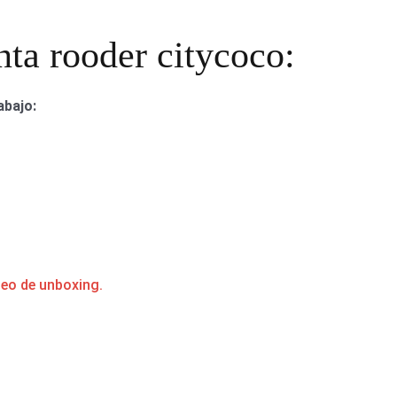
nta rooder citycoco:
abajo:
deo de unboxing.