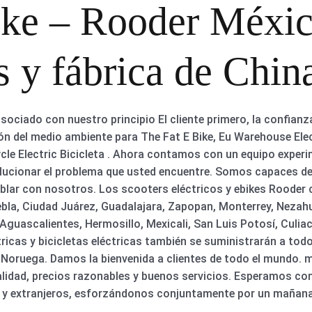
ike – Rooder Méxic
 y fábrica de Chin
ociado con nuestro principio El cliente primero, la confianz
n del medio ambiente para The Fat E Bike, Eu Warehouse Elect
ycle Electric Bicicleta . Ahora contamos con un equipo exper
lucionar el problema que usted encuentre. Somos capaces de 
blar con nosotros. Los scooters eléctricos y ebikes Rooder
ebla, Ciudad Juárez, Guadalajara, Zapopan, Monterrey, Nezah
 Aguascalientes, Hermosillo, Mexicali, San Luis Potosí, Culiac
ricas y bicicletas eléctricas también se suministrarán a to
l y Noruega. Damos la bienvenida a clientes de todo el mundo.
idad, precios razonables y buenos servicios. Esperamos con
s y extranjeros, esforzándonos conjuntamente por un mañana