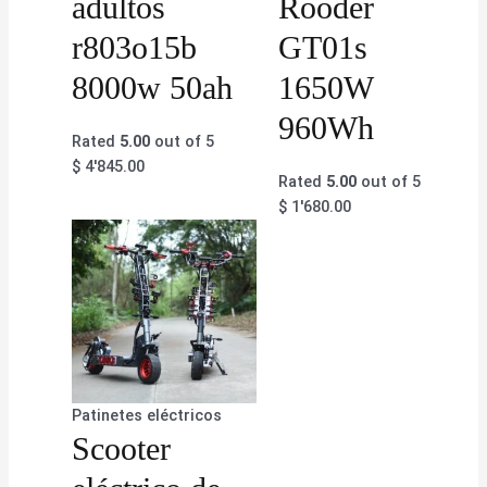
adultos
Rooder
r803o15b
GT01s
8000w 50ah
1650W
960Wh
Rated
5.00
out of 5
$
4'845.00
Rated
5.00
out of 5
$
1'680.00
Patinetes eléctricos
Scooter