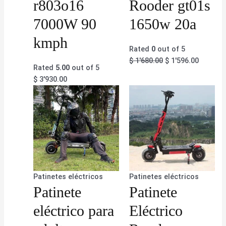
r803o16
Rooder gt01s
7000W 90
1650w 20a
kmph
Rated
0
out of 5
$
1'680.00
$
1'596.00
Rated
5.00
out of 5
$
3'930.00
Patinetes eléctricos
Patinetes eléctricos
Patinete
Patinete
eléctrico para
Eléctrico