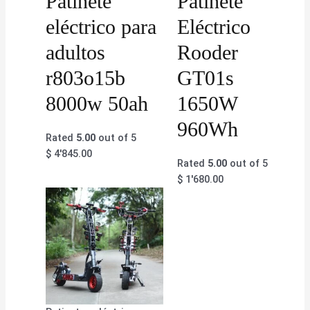
Patinete
Patinete
eléctrico para
Eléctrico
adultos
Rooder
r803o15b
GT01s
8000w 50ah
1650W
960Wh
Rated
5.00
out of 5
$
4'845.00
Rated
5.00
out of 5
$
1'680.00