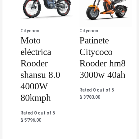
Citycoco
Citycoco
Moto
Patinete
eléctrica
Citycoco
Rooder
Rooder hm8
shansu 8.0
3000w 40ah
4000W
Rated
0
out of 5
80kmph
$
3'783.00
Rated
0
out of 5
$
5'796.00