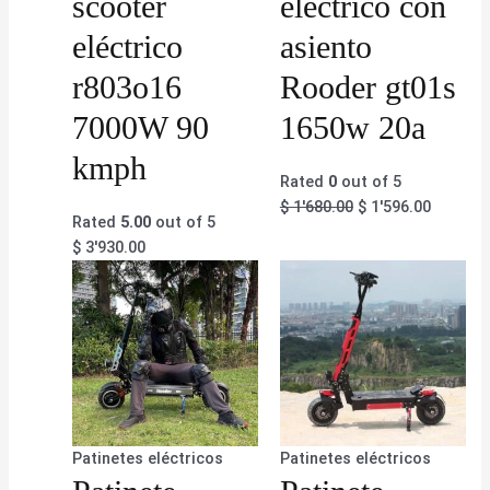
scooter
eléctrico con
eléctrico
asiento
r803o16
Rooder gt01s
7000W 90
1650w 20a
kmph
Rated
0
out of 5
$
1'680.00
$
1'596.00
Rated
5.00
out of 5
$
3'930.00
Patinetes eléctricos
Patinetes eléctricos