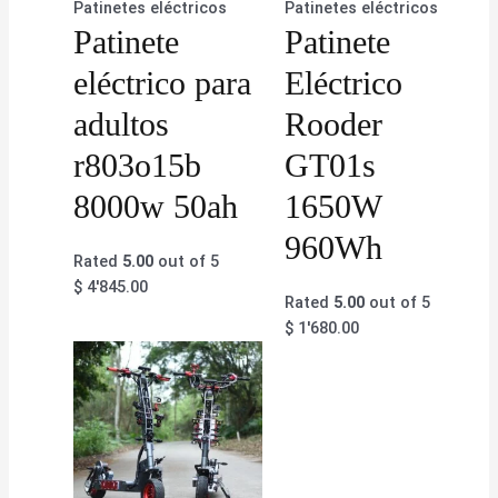
Patinetes eléctricos
Patinetes eléctricos
Patinete
Patinete
eléctrico para
Eléctrico
adultos
Rooder
r803o15b
GT01s
8000w 50ah
1650W
960Wh
Rated
5.00
out of 5
$
4'845.00
Rated
5.00
out of 5
$
1'680.00