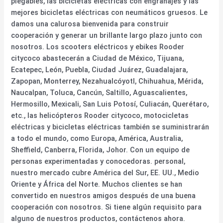
plegables, las bicicletas eléctricas con engranajes y las
mejores bicicletas eléctricas con neumáticos gruesos. Le
damos una calurosa bienvenida para construir
cooperación y generar un brillante largo plazo junto con
nosotros. Los scooters eléctricos y ebikes Rooder
citycoco abastecerán a Ciudad de México, Tijuana,
Ecatepec, León, Puebla, Ciudad Juárez, Guadalajara,
Zapopan, Monterrey, Nezahualcóyotl, Chihuahua, Mérida,
Naucalpan, Toluca, Cancún, Saltillo, Aguascalientes,
Hermosillo, Mexicali, San Luis Potosí, Culiacán, Querétaro,
etc., las helicópteros Rooder citycoco, motocicletas
eléctricas y bicicletas eléctricas también se suministrarán
a todo el mundo, como Europa, América, Australia,
Sheffield, Canberra, Florida, Johor. Con un equipo de
personas experimentadas y conocedoras. personal,
nuestro mercado cubre América del Sur, EE. UU., Medio
Oriente y África del Norte. Muchos clientes se han
convertido en nuestros amigos después de una buena
cooperación con nosotros. Si tiene algún requisito para
alguno de nuestros productos, contáctenos ahora.