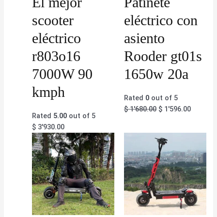
El mejor
Patinete
scooter
eléctrico con
eléctrico
asiento
r803o16
Rooder gt01s
7000W 90
1650w 20a
kmph
Rated
0
out of 5
$
1'680.00
$
1'596.00
Rated
5.00
out of 5
$
3'930.00