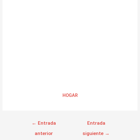
HOGAR
←
Entrada
Entrada
anterior
siguiente
→