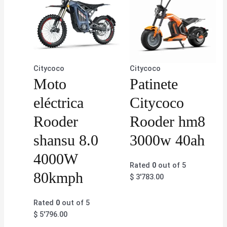
Citycoco
Citycoco
Moto
Patinete
eléctrica
Citycoco
Rooder
Rooder hm8
shansu 8.0
3000w 40ah
4000W
Rated
0
out of 5
80kmph
$
3'783.00
Rated
0
out of 5
$
5'796.00