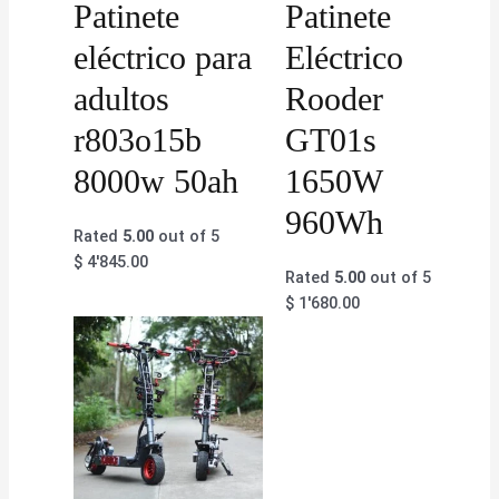
Patinete
Patinete
eléctrico para
Eléctrico
adultos
Rooder
r803o15b
GT01s
8000w 50ah
1650W
960Wh
Rated
5.00
out of 5
$
4'845.00
Rated
5.00
out of 5
$
1'680.00