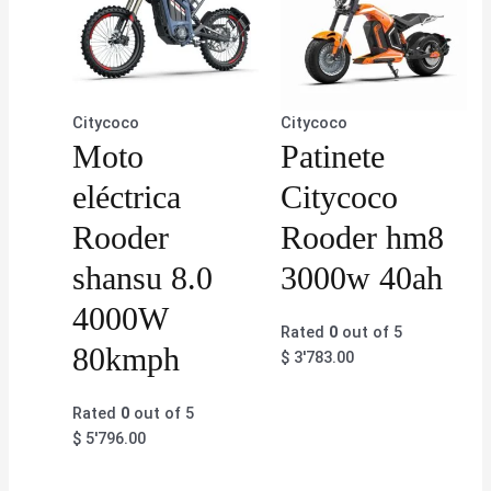
Citycoco
Citycoco
Moto
Patinete
eléctrica
Citycoco
Rooder
Rooder hm8
shansu 8.0
3000w 40ah
4000W
Rated
0
out of 5
80kmph
$
3'783.00
Rated
0
out of 5
$
5'796.00