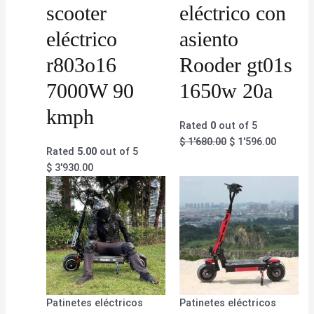
scooter
eléctrico con
eléctrico
asiento
r803o16
Rooder gt01s
7000W 90
1650w 20a
kmph
Rated
0
out of 5
$
1'680.00
$
1'596.00
Rated
5.00
out of 5
$
3'930.00
Patinetes eléctricos
Patinetes eléctricos