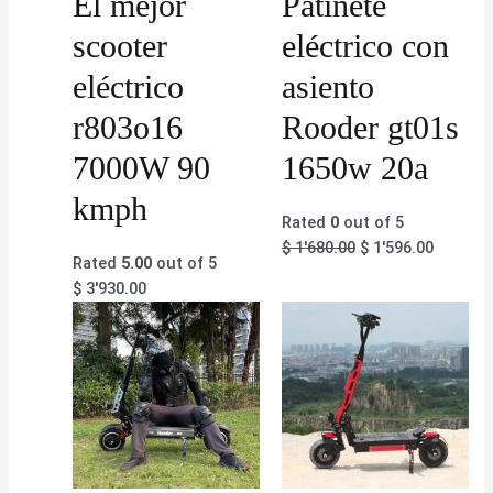
El mejor
Patinete
scooter
eléctrico con
eléctrico
asiento
r803o16
Rooder gt01s
7000W 90
1650w 20a
kmph
Rated
0
out of 5
$
1'680.00
$
1'596.00
Rated
5.00
out of 5
$
3'930.00