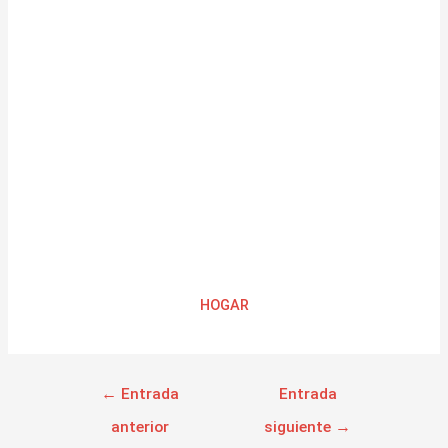
HOGAR
←
Entrada
Entrada
anterior
siguiente
→