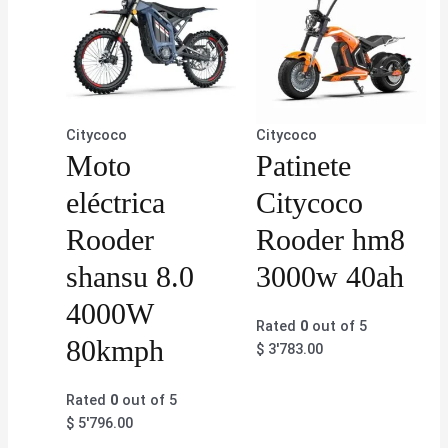
Citycoco
Citycoco
Moto
Patinete
eléctrica
Citycoco
Rooder
Rooder hm8
shansu 8.0
3000w 40ah
4000W
Rated
0
out of 5
80kmph
$
3'783.00
Rated
0
out of 5
$
5'796.00