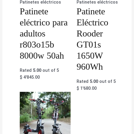
Patinetes eléctricos
Patinetes eléctricos
Patinete
Patinete
eléctrico para
Eléctrico
adultos
Rooder
r803o15b
GT01s
8000w 50ah
1650W
960Wh
Rated
5.00
out of 5
$
4'845.00
Rated
5.00
out of 5
$
1'680.00