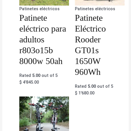
Patinetes eléctricos
Patinetes eléctricos
Patinete
Patinete
eléctrico para
Eléctrico
adultos
Rooder
r803o15b
GT01s
8000w 50ah
1650W
960Wh
Rated
5.00
out of 5
$
4'845.00
Rated
5.00
out of 5
$
1'680.00