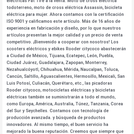
eléctricas Fat Tire a la venta. Moto de cross eléctrica
todoterreno, moto de cross eléctrica Assassin, bicicleta
eléctrica para mujer. Ahora contamos con la certificación
ISO 9001 y calificamos este artículo. Más de 16 años de
experiencia en fabricación y diseño, por lo que nuestros
artículos presentan la mejor calidad y un precio de venta
competitivo. ¡Bienvenido a cooperar con nosotros! Los
scooters eléctricos y ebikes Rooder citycoco abastecerán
a Ciudad de México, Tijuana, Ecatepec, León, Puebla,
Ciudad Juárez, Guadalajara, Zapopan, Monterrey,
Nezahualcóyotl, Chihuahua, Mérida, Naucalpan, Toluca,
Cancún, Saltillo, Aguascalientes, Hermosillo, Mexicali, San
Luis Potosí, Culiacán, Querétaro, etc., las picadoras
Rooder citycoco, motocicletas eléctricas y bicicletas
eléctricas también se suministrarán a todo el mundo,
como Europa, América, Australia, Túnez, Tanzania, Corea
del Sur y Seychelles. Contamos con tecnología de
producción avanzada. y búsqueda de productos
innovadores. Al mismo tiempo, el buen servicio ha
mejorado la buena reputación. Creemos que siempre que