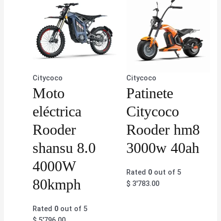
Citycoco
Citycoco
Moto
Patinete
eléctrica
Citycoco
Rooder
Rooder hm8
shansu 8.0
3000w 40ah
4000W
Rated
0
out of 5
80kmph
$
3'783.00
Rated
0
out of 5
$
5'796.00