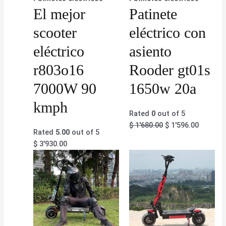
El mejor
Patinete
scooter
eléctrico con
eléctrico
asiento
r803o16
Rooder gt01s
7000W 90
1650w 20a
kmph
Rated
0
out of 5
$
1'680.00
$
1'596.00
Rated
5.00
out of 5
$
3'930.00