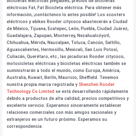
bicicletas eléctricas plegables, precios de bicicletas
eléctricas Fat, Fat Bicicleta eléctrica. Para obtener más
información, ¡contáctenos lo antes posible! Los scooters
eléctricos y ebikes Rooder citycoco abastecerán a Ciudad
de México, Tijuana, Ecatepec, León, Puebla, Ciudad Juárez,
Guadalajara, Zapopan, Monterrey, Nezahualcóyotl,
Chihuahua, Mérida, Naucalpan, Toluca, Cancún, Saltillo,
Aguascalientes, Hermosillo, Mexicali, San Luis Potosí,
Culiacán, Querétaro, etc., las picadoras Rooder citycoco,
motocicletas eléctricas y bicicletas eléctricas también se
suministrarán a todo el mundo, como Europa, América,
Australia, Kuwait, Berlín, Mauricio, Sheffield. Tenemos
nuestra propia marca registrada y
Shenzhen Rooder
Technology Co Limited
se está desarrollando rápidamente
debido a productos de alta calidad, precios competitivos y
excelente servicio. Esperamos sinceramente establecer
relaciones comerciales con más amigos nacionales y
extranjeros en un futuro próximo. Esperamos su
correspondencia.