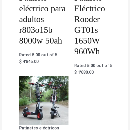
eléctrico para
Eléctrico
adultos
Rooder
r803o15b
GT01s
8000w 50ah
1650W
960Wh
Rated
5.00
out of 5
$
4'845.00
Rated
5.00
out of 5
$
1'680.00
Patinetes eléctricos