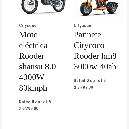
Citycoco
Citycoco
Moto
Patinete
eléctrica
Citycoco
Rooder
Rooder hm8
shansu 8.0
3000w 40ah
4000W
Rated
0
out of 5
80kmph
$
3'783.00
Rated
0
out of 5
$
5'796.00