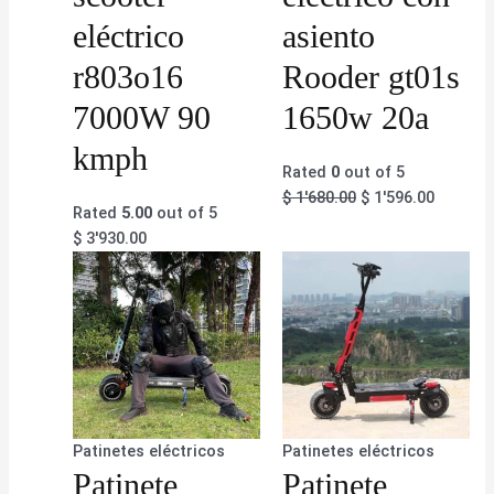
eléctrico
asiento
r803o16
Rooder gt01s
7000W 90
1650w 20a
kmph
Rated
0
out of 5
$
1'680.00
$
1'596.00
Rated
5.00
out of 5
$
3'930.00
Patinetes eléctricos
Patinetes eléctricos
Patinete
Patinete