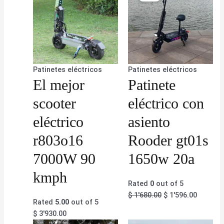
Patinetes eléctricos
Patinetes eléctricos
El mejor
Patinete
scooter
eléctrico con
eléctrico
asiento
r803o16
Rooder gt01s
7000W 90
1650w 20a
kmph
Rated
0
out of 5
$
1'680.00
$
1'596.00
Rated
5.00
out of 5
$
3'930.00