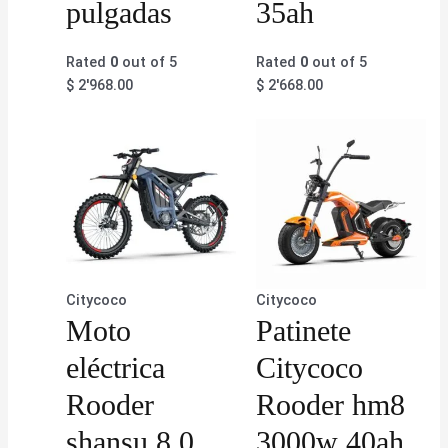
pulgadas
35ah
Rated
0
out of 5
Rated
0
out of 5
$
2'968.00
$
2'668.00
Citycoco
Citycoco
Moto
Patinete
eléctrica
Citycoco
Rooder
Rooder hm8
shansu 8.0
3000w 40ah