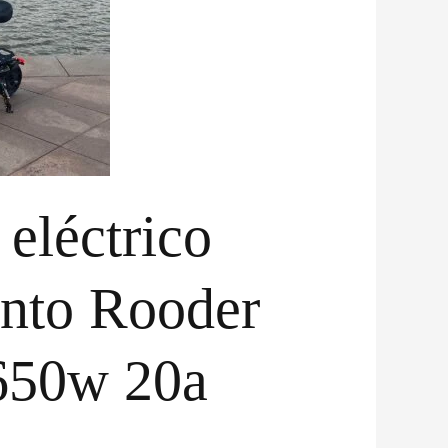
 eléctrico
ento Rooder
650w 20a