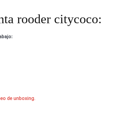
nta rooder citycoco:
abajo:
deo de unboxing.