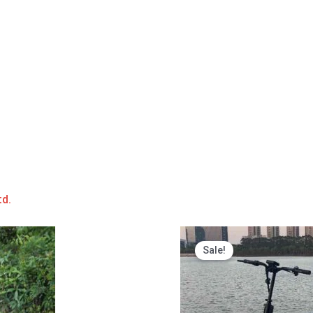
d.
Sale!