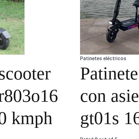
Patinetes eléctricos
scooter
Patinete
 r803o16
con asi
0 kmph
gt01s 1