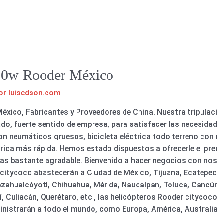
00w Rooder México
or
luisedson.com
xico, Fabricantes y Proveedores de China. Nuestra tripulac
do, fuerte sentido de empresa, para satisfacer las necesidad
con neumáticos gruesos, bicicleta eléctrica todo terreno con
éctrica más rápida. Hemos estado dispuestos a ofrecerle el pr
entas bastante agradable. Bienvenido a hacer negocios con no
 citycoco abastecerán a Ciudad de México, Tijuana, Ecatepec,
zahualcóyotl, Chihuahua, Mérida, Naucalpan, Toluca, Cancún,
í, Culiacán, Querétaro, etc., las helicópteros Rooder citycoco
ministrarán a todo el mundo, como Europa, América, Australia