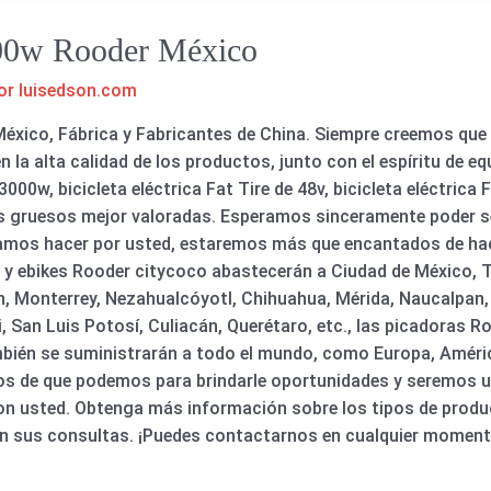
000w Rooder México
or
luisedson.com
ico, Fábrica y Fabricantes de China. Siempre creemos que el
en la alta calidad de los productos, junto con el espíritu de 
, bicicleta eléctrica Fat Tire de 48v, bicicleta eléctrica Fat 
s gruesos mejor valoradas. Esperamos sinceramente poder ser
amos hacer por usted, estaremos más que encantados de hace
s y ebikes Rooder citycoco abastecerán a Ciudad de México, T
, Monterrey, Nezahualcóyotl, Chihuahua, Mérida, Naucalpan, T
, San Luis Potosí, Culiacán, Querétaro, etc., las picadoras 
ambién se suministrarán a todo el mundo, como Europa, Améric
os de que podemos para brindarle oportunidades y seremos u
on usted. Obtenga más información sobre los tipos de produ
n sus consultas. ¡Puedes contactarnos en cualquier moment