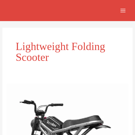
Ir
MAI
al
MEN
contenido
Lightweight Folding
Scooter