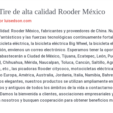
t Tire de alta calidad Rooder México
or
luisedson.com
 calidad: Rooder México, fabricantes y proveedores de China. 
antásticos y las fuerzas tecnológicas continuamente fortalec
cicleta eléctrica, la bicicleta eléctrica Big Wheel, la bicicleta e
ión, envíenos un correo electrónico. Esperamos tener la opor
 abastecerán a Ciudad de México, Tijuana, Ecatepec, León, Pu
 Chihuahua, Mérida, Naucalpan, Toluca, Cancún, Saltillo, Agu
, etc., las picadoras Rooder citycoco, motocicletas eléctrica
 Europa, América, Australia, Jordania, Italia, Namibia, Bahr
ños elegantes, nuestros productos se utilizan ampliamente en
vos y antiguos de todos los ámbitos de la vida a contactarno
! Damos la bienvenida a clientes, asociaciones empresariales
 nosotros y busquen cooperación para obtener beneficios m