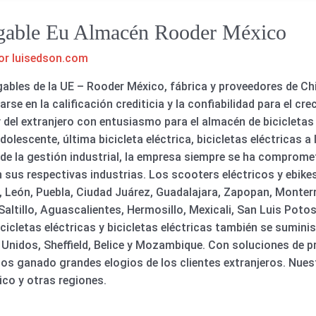
legable Eu Almacén Rooder México
or
luisedson.com
gables de la UE – Rooder México, fábrica y proveedores de Ch
arse en la calificación crediticia y la confiabilidad para el cr
 del extranjero con entusiasmo para el almacén de bicicletas 
olescente, última bicicleta eléctrica, bicicletas eléctricas a 
e la gestión industrial, la empresa siempre se ha compromet
n sus respectivas industrias. Los scooters eléctricos y ebik
, León, Puebla, Ciudad Juárez, Guadalajara, Zapopan, Monter
ltillo, Aguascalientes, Hermosillo, Mexicali, San Luis Potosí
icletas eléctricas y bicicletas eléctricas también se sumin
Unidos, Sheffield, Belice y Mozambique. Con soluciones de pri
emos ganado grandes elogios de los clientes extranjeros. Nu
ico y otras regiones.