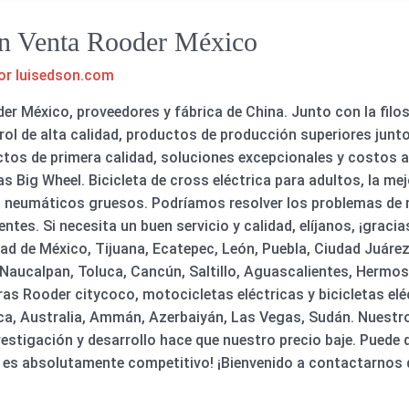
 En Venta Rooder México
or
luisedson.com
der México, proveedores y fábrica de China. Junto con la filo
rol de alta calidad, productos de producción superiores junto
 de primera calidad, soluciones excepcionales y costos agr
cas Big Wheel. Bicicleta de cross eléctrica para adultos, la mej
on neumáticos gruesos. Podríamos resolver los problemas de n
tes. Si necesita un buen servicio y calidad, elíjanos, ¡gracia
d de México, Tijuana, Ecatepec, León, Puebla, Ciudad Juárez
aucalpan, Toluca, Cancún, Saltillo, Aguascalientes, Hermosil
oras Rooder citycoco, motocicletas eléctricas y bicicletas el
a, Australia, Ammán, Azerbaiyán, Las Vegas, Sudán. Nuestro
vestigación y desarrollo hace que nuestro precio baje. Puede
 es absolutamente competitivo! ¡Bienvenido a contactarnos 