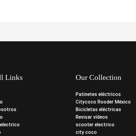
ll Links
Our Collection
Patinetes eléctricos
o
Citycoco Rooder México
osotros
Bicicletas eléctricas
o
Revisar vídeos
electrico
scooter electrico
o
city coco