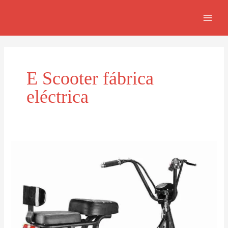
Ir
MAI
al
MEN
contenido
E Scooter fábrica
eléctrica