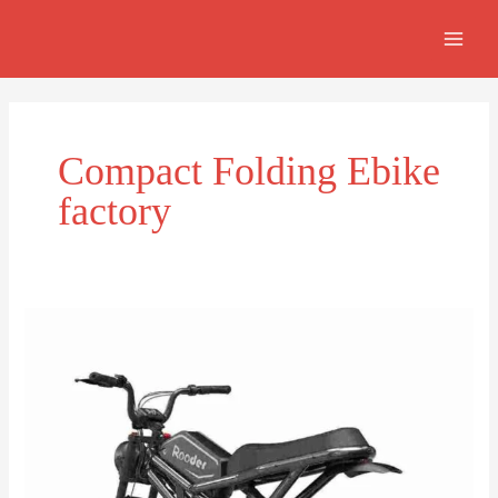
Ir
MAI
al
MEN
contenido
Compact Folding Ebike
factory