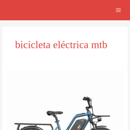
Ir
MAI
al
MEN
contenido
bicicleta eléctrica mtb