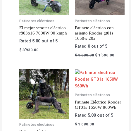
Patinetes eléctricos
Patinetes eléctricos
El mejor scooter eléctrico
Patinete eléctrico con
r803o16 7000W 90 kmph
asiento Rooder gt01s
1650w 20a
Rated
5.00
out of 5
Rated
0
out of 5
$
3'930.00
$
1'680.00
$
1'596.00
Patinetes eléctricos
Patinete Eléctrico Rooder
GT01s 1650W 960Wh
Rated
5.00
out of 5
$
1'680.00
Patinetes eléctricos