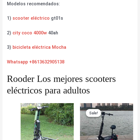
Modelos recomendados:
1)
scooter eléctrico
gt01s
2)
city coco 4000w
40ah
3)
bicicleta eléctrica Mocha
Whatsapp +8613632905138
Rooder Los mejores scooters
eléctricos para adultos
Sale!
Sale!