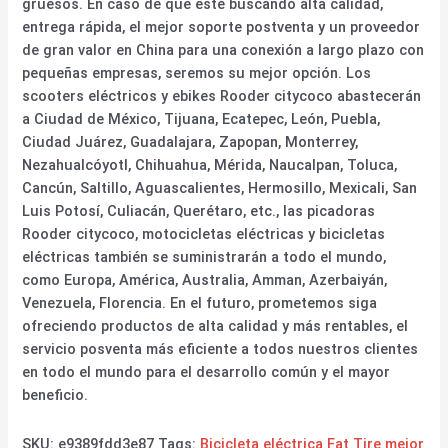
gruesos. En caso de que esté buscando alta calidad,
entrega rápida, el mejor soporte postventa y un proveedor
de gran valor en China para una conexión a largo plazo con
pequeñas empresas, seremos su mejor opción. Los
scooters eléctricos y ebikes Rooder citycoco abastecerán
a Ciudad de México, Tijuana, Ecatepec, León, Puebla,
Ciudad Juárez, Guadalajara, Zapopan, Monterrey,
Nezahualcóyotl, Chihuahua, Mérida, Naucalpan, Toluca,
Cancún, Saltillo, Aguascalientes, Hermosillo, Mexicali, San
Luis Potosí, Culiacán, Querétaro, etc., las picadoras
Rooder citycoco, motocicletas eléctricas y bicicletas
eléctricas también se suministrarán a todo el mundo,
como Europa, América, Australia, Amman, Azerbaiyán,
Venezuela, Florencia. En el futuro, prometemos siga
ofreciendo productos de alta calidad y más rentables, el
servicio posventa más eficiente a todos nuestros clientes
en todo el mundo para el desarrollo común y el mayor
beneficio.
SKU:
e9389fdd3e87
Tags:
Bicicleta eléctrica Fat Tire mejor