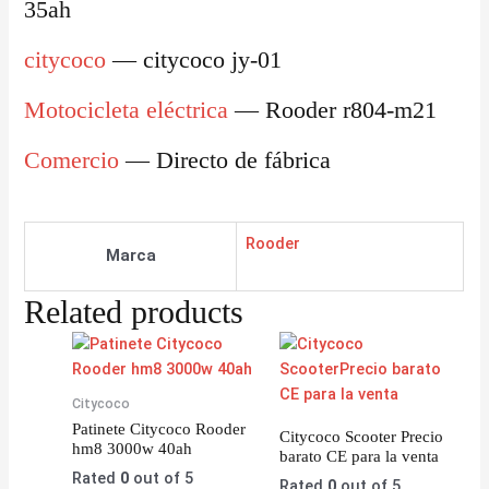
35ah
citycoco
— citycoco jy-01
Motocicleta eléctrica
— Rooder r804-m21
Comercio
— Directo de fábrica
Rooder
Marca
Related products
Citycoco
Patinete Citycoco Rooder
Citycoco Scooter Precio
hm8 3000w 40ah
barato CE para la venta
Rated
0
out of 5
Rated
0
out of 5