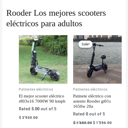
Rooder Los mejores scooters
eléctricos para adultos
Sale!
Sale!
Patinetes eléctricos
Patinetes eléctricos
El mejor scooter eléctrico
Patinete eléctrico con
r803o16 7000W 90 kmph
asiento Rooder gt01s
1650w 20a
Rated
5.00
out of 5
Rated
0
out of 5
$
3'930.00
$
1'680.00
$
1'596.00