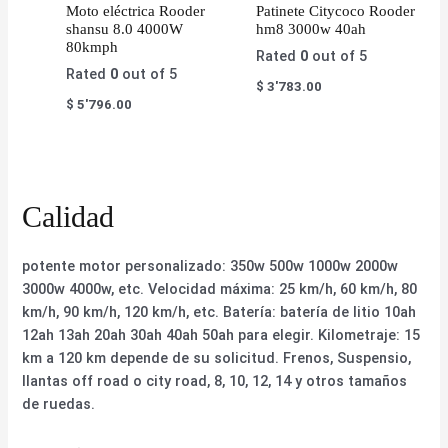
Moto eléctrica Rooder
Patinete Citycoco Rooder
shansu 8.0 4000W
hm8 3000w 40ah
80kmph
Rated
0
out of 5
Rated
0
out of 5
$
3'783.00
$
5'796.00
Calidad
potente motor personalizado: 350w 500w 1000w 2000w
3000w 4000w, etc. Velocidad máxima: 25 km/h, 60 km/h, 80
km/h, 90 km/h, 120 km/h, etc. Batería: batería de litio 10ah
12ah 13ah 20ah 30ah 40ah 50ah para elegir. Kilometraje: 15
km a 120 km depende de su solicitud. Frenos, Suspensio,
llantas off road o city road, 8, 10, 12, 14 y otros tamaños
de ruedas.