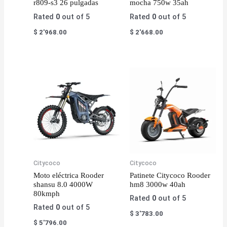
r809-s3 26 pulgadas
mocha 750w 35ah
Rated
0
out of 5
Rated
0
out of 5
$
2'968.00
$
2'668.00
Citycoco
Citycoco
Moto eléctrica Rooder
Patinete Citycoco Rooder
shansu 8.0 4000W
hm8 3000w 40ah
80kmph
Rated
0
out of 5
Rated
0
out of 5
$
3'783.00
$
5'796.00