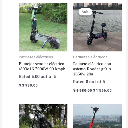
Sale!
Sale!
Patinetes eléctricos
Patinetes eléctricos
El mejor scooter eléctrico
Patinete eléctrico con
r803o16 7000W 90 kmph
asiento Rooder gt01s
1650w 20a
Rated
5.00
out of 5
Rated
0
out of 5
$
3'930.00
$
1'680.00
$
1'596.00