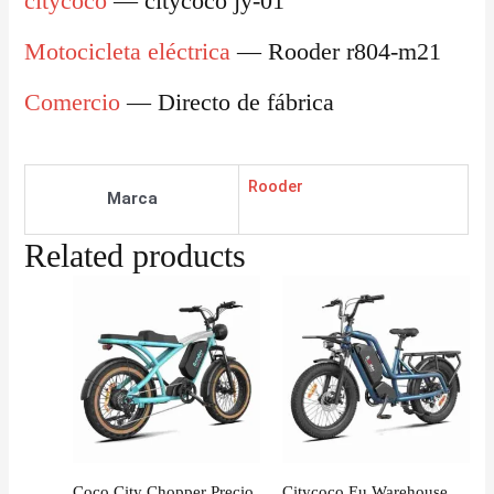
citycoco
— citycoco jy-01
Motocicleta eléctrica
— Rooder r804-m21
Comercio
— Directo de fábrica
Rooder
Marca
Related products
Coco City Chopper Precio
Citycoco Eu Warehouse