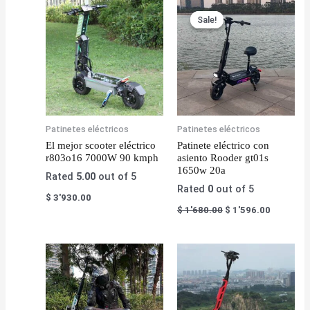
Sale!
Sale!
Patinetes eléctricos
Patinetes eléctricos
El mejor scooter eléctrico
Patinete eléctrico con
r803o16 7000W 90 kmph
asiento Rooder gt01s
1650w 20a
Rated
5.00
out of 5
Rated
0
out of 5
$
3'930.00
$
1'680.00
$
1'596.00