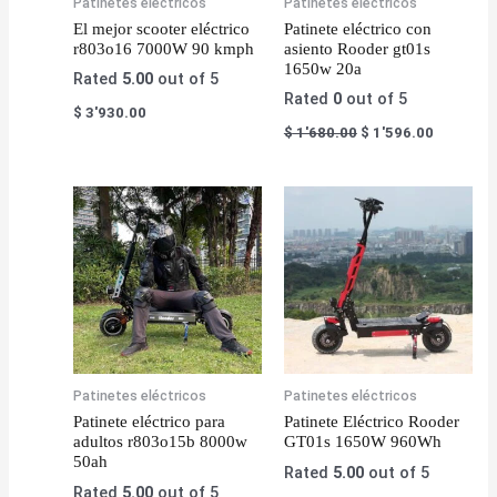
Patinetes eléctricos
Patinetes eléctricos
El mejor scooter eléctrico
Patinete eléctrico con
r803o16 7000W 90 kmph
asiento Rooder gt01s
1650w 20a
Rated
5.00
out of 5
Rated
0
out of 5
$
3'930.00
$
1'680.00
$
1'596.00
Patinetes eléctricos
Patinetes eléctricos
Patinete eléctrico para
Patinete Eléctrico Rooder
adultos r803o15b 8000w
GT01s 1650W 960Wh
50ah
Rated
5.00
out of 5
Rated
5.00
out of 5