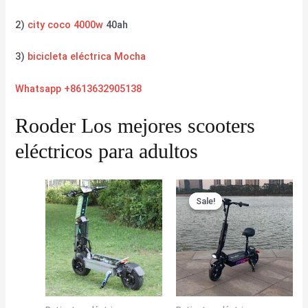
2)
city coco 4000w
40ah
3)
bicicleta eléctrica Mocha
Whatsapp +8613632905138
Rooder Los mejores scooters
eléctricos para adultos
Sale!
Sale!