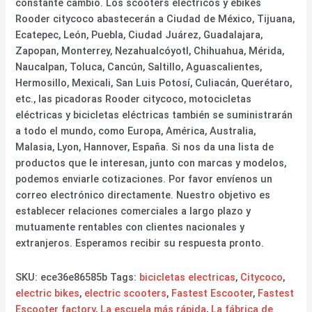
constante cambio. Los scooters eléctricos y ebikes
Rooder citycoco abastecerán a Ciudad de México, Tijuana,
Ecatepec, León, Puebla, Ciudad Juárez, Guadalajara,
Zapopan, Monterrey, Nezahualcóyotl, Chihuahua, Mérida,
Naucalpan, Toluca, Cancún, Saltillo, Aguascalientes,
Hermosillo, Mexicali, San Luis Potosí, Culiacán, Querétaro,
etc., las picadoras Rooder citycoco, motocicletas
eléctricas y bicicletas eléctricas también se suministrarán
a todo el mundo, como Europa, América, Australia,
Malasia, Lyon, Hannover, España. Si nos da una lista de
productos que le interesan, junto con marcas y modelos,
podemos enviarle cotizaciones. Por favor envíenos un
correo electrónico directamente. Nuestro objetivo es
establecer relaciones comerciales a largo plazo y
mutuamente rentables con clientes nacionales y
extranjeros. Esperamos recibir su respuesta pronto.
SKU:
ece36e86585b
Tags:
bicicletas electricas
,
Citycoco
,
electric bikes
,
electric scooters
,
Fastest Escooter
,
Fastest
Escooter factory
,
La escuela más rápida
,
La fábrica de