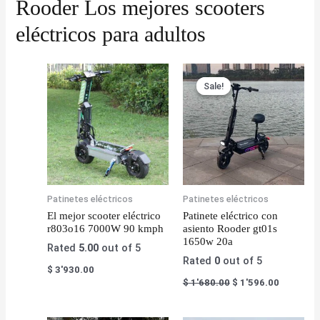
Rooder Los mejores scooters
eléctricos para adultos
Sale!
Sale!
Patinetes eléctricos
Patinetes eléctricos
El mejor scooter eléctrico
Patinete eléctrico con
r803o16 7000W 90 kmph
asiento Rooder gt01s
1650w 20a
Rated
5.00
out of 5
Rated
0
out of 5
$
3'930.00
$
1'680.00
$
1'596.00