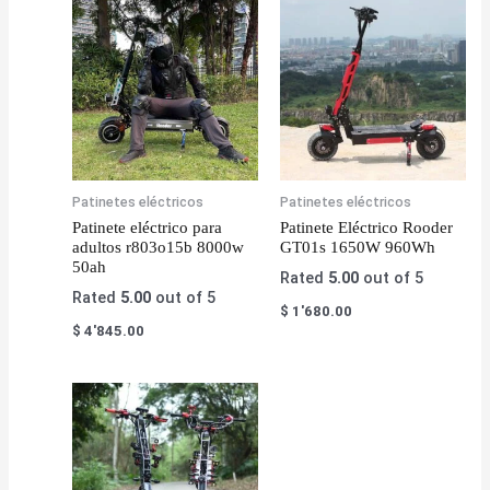
Patinetes eléctricos
Patinetes eléctricos
Patinete eléctrico para
Patinete Eléctrico Rooder
adultos r803o15b 8000w
GT01s 1650W 960Wh
50ah
Rated
5.00
out of 5
Rated
5.00
out of 5
$
1'680.00
$
4'845.00