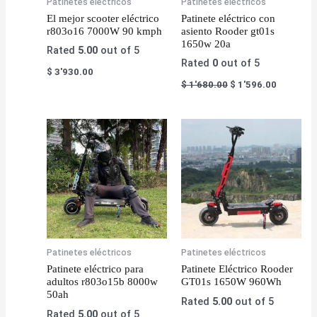
Patinetes eléctricos
Patinetes eléctricos
El mejor scooter eléctrico
Patinete eléctrico con
r803o16 7000W 90 kmph
asiento Rooder gt01s
1650w 20a
Rated
5.00
out of 5
Rated
0
out of 5
$
3'930.00
$
1'680.00
$
1'596.00
Patinetes eléctricos
Patinetes eléctricos
Patinete eléctrico para
Patinete Eléctrico Rooder
adultos r803o15b 8000w
GT01s 1650W 960Wh
50ah
Rated
5.00
out of 5
Rated
5.00
out of 5