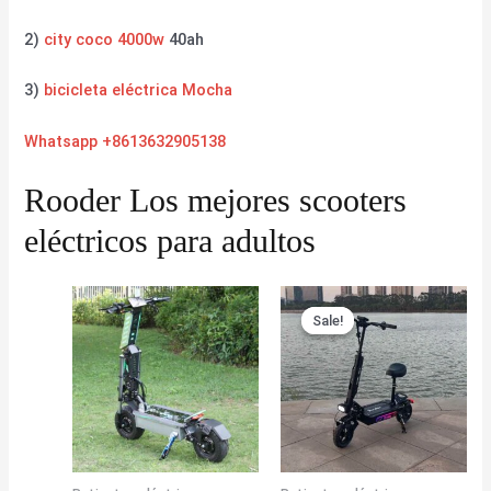
2)
city coco 4000w
40ah
3)
bicicleta eléctrica Mocha
Whatsapp +8613632905138
Rooder Los mejores scooters
eléctricos para adultos
Sale!
Sale!