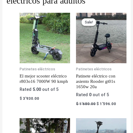
eléctricos para adultos
Sale!
Sale!
Patinetes eléctricos
Patinetes eléctricos
El mejor scooter eléctrico
Patinete eléctrico con
r803o16 7000W 90 kmph
asiento Rooder gt01s
1650w 20a
Rated
5.00
out of 5
Rated
0
out of 5
$
3'930.00
$
1'680.00
$
1'596.00