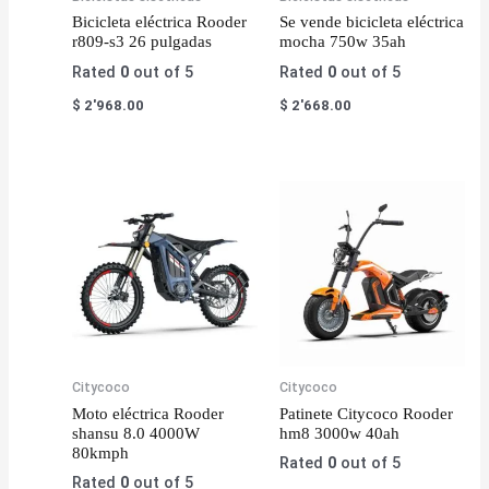
Bicicleta eléctrica Rooder
Se vende bicicleta eléctrica
r809-s3 26 pulgadas
mocha 750w 35ah
Rated
0
out of 5
Rated
0
out of 5
$
2'968.00
$
2'668.00
Citycoco
Citycoco
Moto eléctrica Rooder
Patinete Citycoco Rooder
shansu 8.0 4000W
hm8 3000w 40ah
80kmph
Rated
0
out of 5
Rated
0
out of 5