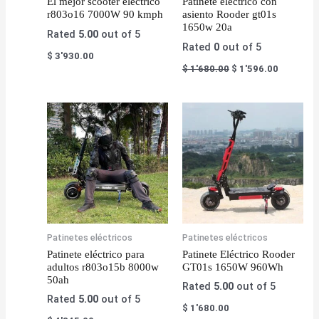
El mejor scooter eléctrico
Patinete eléctrico con
r803o16 7000W 90 kmph
asiento Rooder gt01s
1650w 20a
Rated
5.00
out of 5
Rated
0
out of 5
$
3'930.00
$
1'680.00
$
1'596.00
Patinetes eléctricos
Patinetes eléctricos
Patinete eléctrico para
Patinete Eléctrico Rooder
adultos r803o15b 8000w
GT01s 1650W 960Wh
50ah
Rated
5.00
out of 5
Rated
5.00
out of 5
$
1'680.00