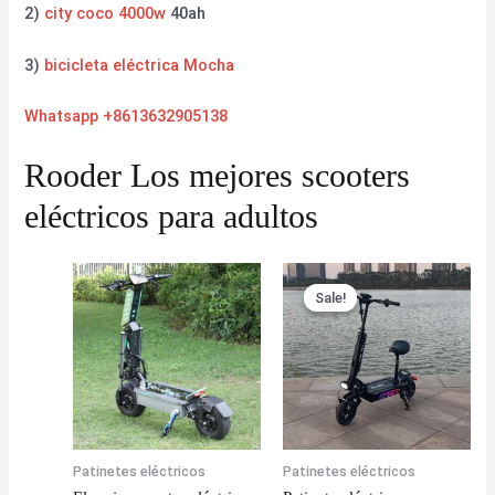
2)
city coco 4000w
40ah
3)
bicicleta eléctrica Mocha
Whatsapp +8613632905138
Rooder Los mejores scooters
eléctricos para adultos
Sale!
Sale!
Patinetes eléctricos
Patinetes eléctricos