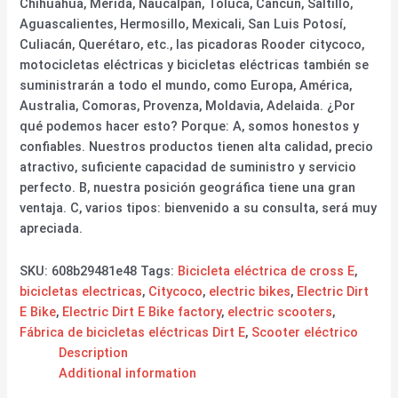
Chihuahua, Mérida, Naucalpan, Toluca, Cancún, Saltillo,
Aguascalientes, Hermosillo, Mexicali, San Luis Potosí,
Culiacán, Querétaro, etc., las picadoras Rooder citycoco,
motocicletas eléctricas y bicicletas eléctricas también se
suministrarán a todo el mundo, como Europa, América,
Australia, Comoras, Provenza, Moldavia, Adelaida. ¿Por
qué podemos hacer esto? Porque: A, somos honestos y
confiables. Nuestros productos tienen alta calidad, precio
atractivo, suficiente capacidad de suministro y servicio
perfecto. B, nuestra posición geográfica tiene una gran
ventaja. C, varios tipos: bienvenido a su consulta, será muy
apreciada.
SKU:
608b29481e48
Tags:
Bicicleta eléctrica de cross E
,
bicicletas electricas
,
Citycoco
,
electric bikes
,
Electric Dirt
E Bike
,
Electric Dirt E Bike factory
,
electric scooters
,
Fábrica de bicicletas eléctricas Dirt E
,
Scooter eléctrico
Description
Additional information