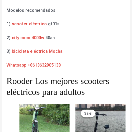
Modelos recomendados:
1)
scooter eléctrico
gt01s
2)
city coco 4000w
40ah
3)
bicicleta eléctrica Mocha
Whatsapp +8613632905138
Rooder Los mejores scooters
eléctricos para adultos
Sale!
Sale!