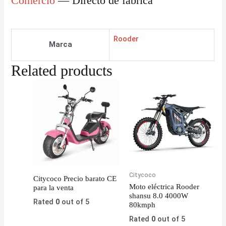
Comercio
— Directo de fábrica
Rooder
Marca
Related products
Citycoco
Citycoco Precio barato CE
Moto eléctrica Rooder
para la venta
shansu 8.0 4000W
Rated
0
out of 5
80kmph
Rated
0
out of 5