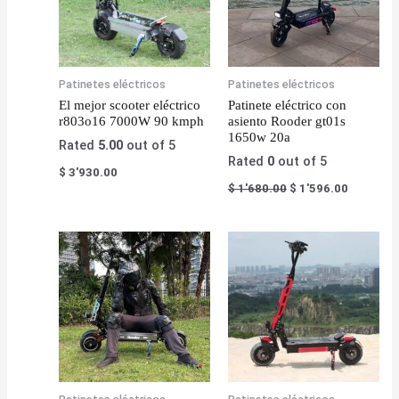
Patinetes eléctricos
Patinetes eléctricos
El mejor scooter eléctrico
Patinete eléctrico con
r803o16 7000W 90 kmph
asiento Rooder gt01s
1650w 20a
Rated
5.00
out of 5
Rated
0
out of 5
$
3'930.00
$
1'680.00
$
1'596.00