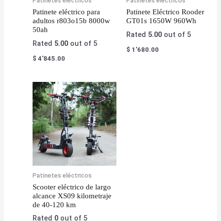
Patinetes eléctricos
Patinetes eléctricos
Patinete eléctrico para
Patinete Eléctrico Rooder
adultos r803o15b 8000w
GT01s 1650W 960Wh
50ah
Rated
5.00
out of 5
Rated
5.00
out of 5
$
1'680.00
$
4'845.00
Patinetes eléctricos
Scooter eléctrico de largo
alcance XS09 kilometraje
de 40-120 km
Rated
0
out of 5