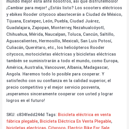
mundo mejor está ante nosotros, así que disfrutémoslo!
¡Cambiar para mejor! ¿Estás listo? Los scooters eléctricos
y ebikes Rooder citycoco abastecerán a Ciudad de México,
Tijuana, Ecatepec, León, Puebla, Ciudad Juárez,
Guadalajara, Zapopan, Monterrey, Nezahualcóyotl,
Chihuahua, Mérida, Naucalpan, Toluca, Cancún, Saltillo,
Aguascalientes, Hermosillo, Mexicali, San Luis Potosí,
Culiacán, Querétaro, etc., los helicópteros Rooder
citycoco, motocicletas eléctricas y bicicletas eléctricas
también se suministrarán a todo el mundo, como Europa,
América, Australia, Vancouver, Albania, Madagascar,
Angola. Haremos todo lo posible para cooperar. Y
satisfecho con su confianza en la calidad superior, el
precio competitivo y el mejor servicio posventa,
¡esperamos sinceramente cooperar con usted y lograr
logros en el futuro!
SKU:
c834fedd244d
Tags:
Bicicleta eléctrica en venta
fábrica plegable
,
Bicicleta Eléctrica En Venta Plegable
,
bicicletas electricas
,
Citycoco
,
Electric Bike For Sale