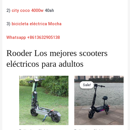
2)
city coco 4000w
40ah
3)
bicicleta eléctrica Mocha
Whatsapp +8613632905138
Rooder Los mejores scooters
eléctricos para adultos
Sale!
Sale!