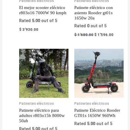
Patinetes eléctricos
Patinetes eléctricos
El mejor scooter eléctrico
Patinete eléctrico con
r803o16 7000W 90 kmph
asiento Rooder gt01s
1650w 20a
Rated
5.00
out of 5
Rated
0
out of 5
$
3'930.00
$
1'680.00
$
1'596.00
Patinetes eléctricos
Patinetes eléctricos
Patinete eléctrico para
Patinete Eléctrico Rooder
adultos r803o15b 8000w
GT01s 1650W 960Wh
50ah
Rated
5.00
out of 5
Rated
5.00
out of 5