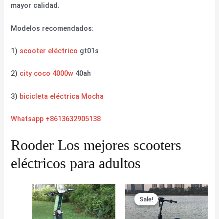
mayor calidad.
Modelos recomendados:
1)
scooter eléctrico
gt01s
2)
city coco 4000w
40ah
3)
bicicleta eléctrica Mocha
Whatsapp +8613632905138
Rooder Los mejores scooters
eléctricos para adultos
Sale!
Sale!