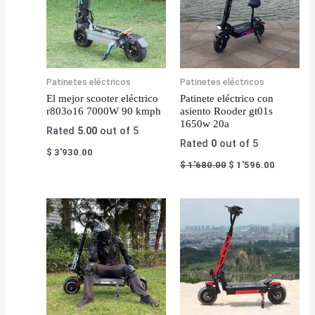
Patinetes eléctricos
Patinetes eléctricos
El mejor scooter eléctrico
Patinete eléctrico con
r803o16 7000W 90 kmph
asiento Rooder gt01s
1650w 20a
Rated
5.00
out of 5
Rated
0
out of 5
$
3'930.00
$
1'680.00
$
1'596.00