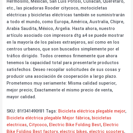
Hermosillo, Mexicali, San Luis Potosí, Culiacán, Querétaro,
etc., las picadoras Rooder citycoco, motocicletas
eléctricas y bicicletas eléctricas también se suministrarán
a todo el mundo, como Europa, América, Australia, Chipre,
Arabia Saudita, México, Argelia. Hasta ahora, nuestro
artículo asociado con impresora dtg a4 se puede mostrar
en la mayoría de los países extranjeros, así como en los
centros urbanos, que son buscados simplemente por el
tráfico dirigido. Todos creemos firmemente que ahora
tenemos la capacidad total para presentarle productos
satisfechos. Deseo recopilar solicitudes de sus cosas y
producir una asociación de cooperación a largo plazo.
Prometemos muy seriamente: Misma calidad superior,
mejor precio; Exactamente el mismo precio de venta,
mayor calidad.
SKU:
81f341490f81
Tags:
Bicicleta eléctrica plegable mejor
,
Bicicleta eléctrica plegable Mejor fábrica
,
bicicletas
electricas
,
Citycoco
,
Electric Bike Folding Best
,
Electric
Bike Folding Best factory
,
electric bikes
,
electric scooters
,