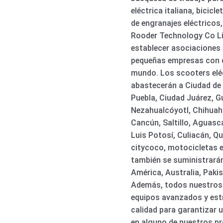
eléctrica italiana, bicicle
de engranajes eléctricos,
Rooder Technology Co L
establecer asociaciones 
pequeñas empresas con c
mundo. Los scooters elé
abastecerán a Ciudad de 
Puebla, Ciudad Juárez, G
Nezahualcóyotl, Chihuah
Cancún, Saltillo, Aguasca
Luis Potosí, Culiacán, Qu
citycoco, motocicletas el
también se suministrará
América, Australia, Paki
Además, todos nuestros 
equipos avanzados y est
calidad para garantizar u
en alguno de nuestros p