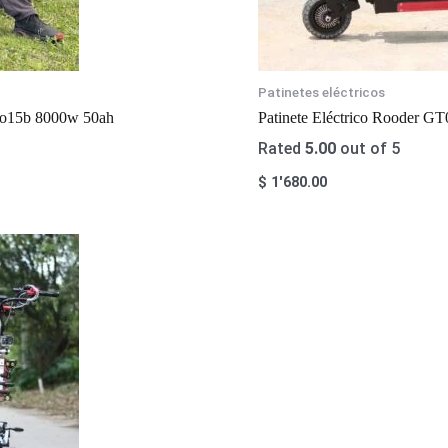
Patinetes eléctricos
803o15b 8000w 50ah
Patinete Eléctrico Rooder 
Rated
5.00
out of 5
$
1'680.00