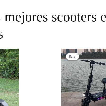
mejores scooters e
s
Sale!
Sale!