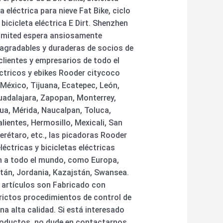
ta eléctrica para nieve Fat Bike, ciclo
 bicicleta eléctrica E Dirt. Shenzhen
imited espera ansiosamente
agradables y duraderas de socios de
lientes y empresarios de todo el
ctricos y ebikes Rooder citycoco
México, Tijuana, Ecatepec, León,
uadalajara, Zapopan, Monterrey,
ua, Mérida, Naucalpan, Toluca,
lientes, Hermosillo, Mexicali, San
erétaro, etc., las picadoras Rooder
éctricas y bicicletas eléctricas
n a todo el mundo, como Europa,
stán, Jordania, Kazajstán, Swansea.
artículos son Fabricado con
rictos procedimientos de control de
na alta calidad. Si está interesado
roductos, no dude en contactarnos.