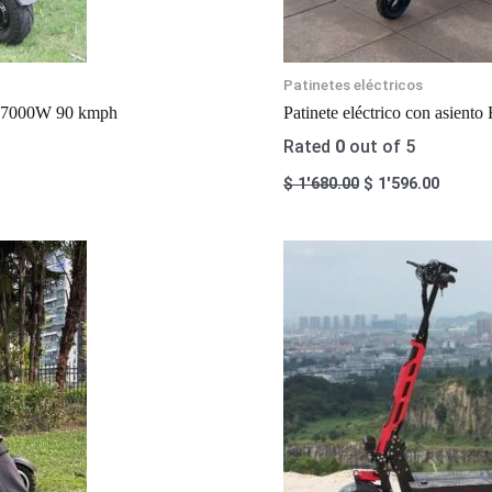
Patinetes eléctricos
16 7000W 90 kmph
Patinete eléctrico con asient
Rated
0
out of 5
$
1'680.00
$
1'596.00