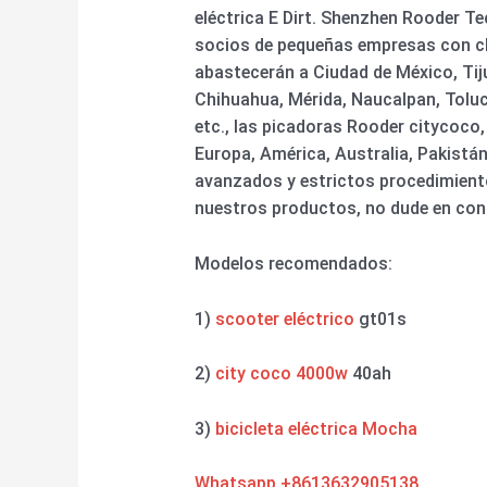
eléctrica E Dirt. Shenzhen Rooder 
socios de pequeñas empresas con cl
abastecerán a Ciudad de México, Tij
Chihuahua, Mérida, Naucalpan, Toluca
etc., las picadoras Rooder citycoco
Europa, América, Australia, Pakistá
avanzados y estrictos procedimientos
nuestros productos, no dude en con
Modelos recomendados:
1)
scooter eléctrico
gt01s
2)
city coco 4000w
40ah
3)
bicicleta eléctrica Mocha
Whatsapp +8613632905138