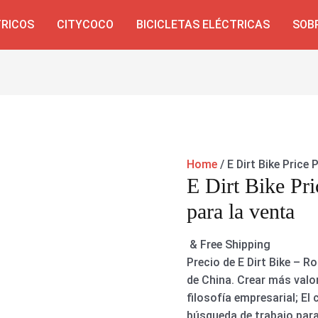
TRICOS
CITYCOCO
BICICLETAS ELÉCTRICAS
SOB
Home
/ E Dirt Bike Price
E Dirt Bike Pr
para la venta
& Free Shipping
Precio de E Dirt Bike – R
de China. Crear más valor
filosofía empresarial; El
búsqueda de trabajo para e