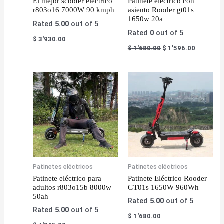
El mejor scooter eléctrico
Patinete eléctrico con
r803o16 7000W 90 kmph
asiento Rooder gt01s
1650w 20a
Rated
5.00
out of 5
Rated
0
out of 5
$
3'930.00
$
1'680.00
$
1'596.00
Patinetes eléctricos
Patinetes eléctricos
Patinete eléctrico para
Patinete Eléctrico Rooder
adultos r803o15b 8000w
GT01s 1650W 960Wh
50ah
Rated
5.00
out of 5
Rated
5.00
out of 5
$
1'680.00