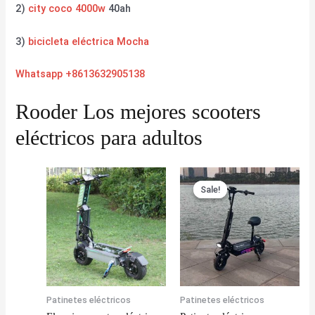
2)
city coco 4000w
40ah
3)
bicicleta eléctrica Mocha
Whatsapp +8613632905138
Rooder Los mejores scooters
eléctricos para adultos
Sale!
Sale!
Patinetes eléctricos
Patinetes eléctricos