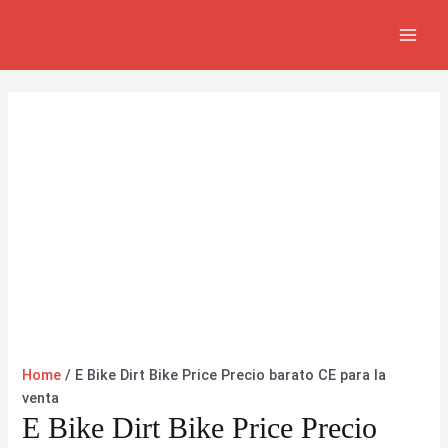
Ir
MAI
al
MEN
contenido
Home
/ E Bike Dirt Bike Price Precio barato CE para la
venta
E Bike Dirt Bike Price Precio