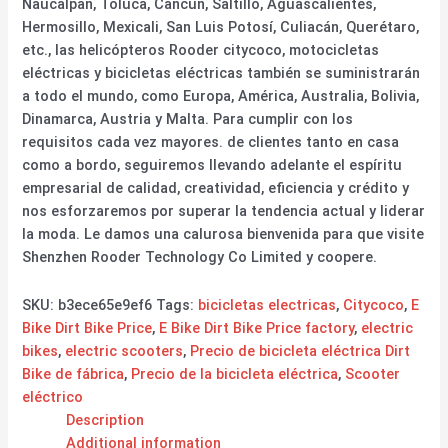
Naucalpan, Toluca, Cancún, Saltillo, Aguascalientes,
Hermosillo, Mexicali, San Luis Potosí, Culiacán, Querétaro,
etc., las helicópteros Rooder citycoco, motocicletas
eléctricas y bicicletas eléctricas también se suministrarán
a todo el mundo, como Europa, América, Australia, Bolivia,
Dinamarca, Austria y Malta. Para cumplir con los
requisitos cada vez mayores. de clientes tanto en casa
como a bordo, seguiremos llevando adelante el espíritu
empresarial de calidad, creatividad, eficiencia y crédito y
nos esforzaremos por superar la tendencia actual y liderar
la moda. Le damos una calurosa bienvenida para que visite
Shenzhen Rooder Technology Co Limited y coopere.
SKU:
b3ece65e9ef6
Tags:
bicicletas electricas
,
Citycoco
,
E
Bike Dirt Bike Price
,
E Bike Dirt Bike Price factory
,
electric
bikes
,
electric scooters
,
Precio de bicicleta eléctrica Dirt
Bike de fábrica
,
Precio de la bicicleta eléctrica
,
Scooter
eléctrico
Description
Additional information