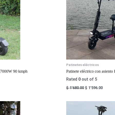
Patinetes eléctricos
16 7000W 90 kmph
Patinete eléctrico con asient
Rated
0
out of 5
$
1'680.00
$
1'596.00