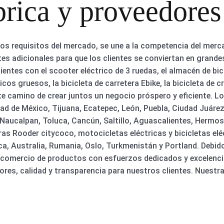
rica y proveedores
 los requisitos del mercado, se une a la competencia del mer
ntes adicionales para que los clientes se conviertan en grande
entes con el scooter eléctrico de 3 ruedas, el almacén de bici
cos gruesos, la bicicleta de carretera Ebike, la bicicleta de 
e camino de crear juntos un negocio próspero y eficiente. Lo
d de México, Tijuana, Ecatepec, León, Puebla, Ciudad Juárez
aucalpan, Toluca, Cancún, Saltillo, Aguascalientes, Hermosil
oras Rooder citycoco, motocicletas eléctricas y bicicletas el
, Australia, Rumania, Oslo, Turkmenistán y Portland. Debid
 comercio de productos con esfuerzos dedicados y excelenc
res, calidad y transparencia para nuestros clientes. Nuest