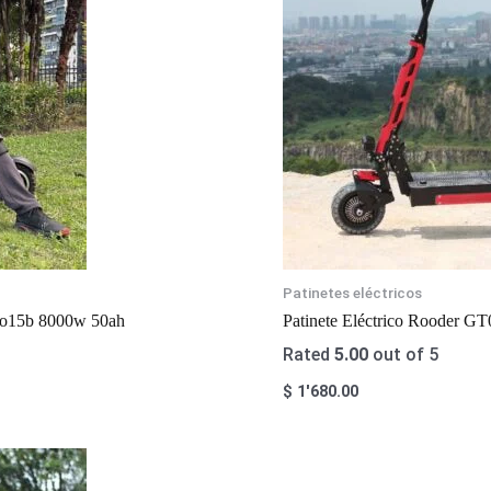
Patinetes eléctricos
803o15b 8000w 50ah
Patinete Eléctrico Rooder 
Rated
5.00
out of 5
$
1'680.00