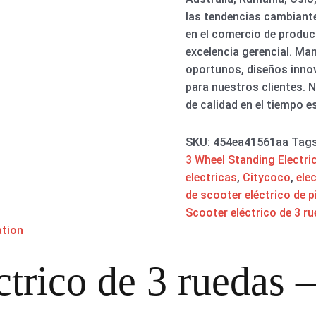
las tendencias cambiant
en el comercio de produ
excelencia gerencial. M
oportunos, diseños innov
para nuestros clientes.
de calidad en el tiempo e
SKU:
454ea41561aa
Tag
3 Wheel Standing Electri
electricas
,
Citycoco
,
ele
de scooter eléctrico de p
Scooter eléctrico de 3 r
ation
ctrico de 3 ruedas 