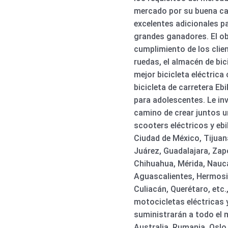
mercado por su buena cali
excelentes adicionales pa
grandes ganadores. El ob
cumplimiento de los clien
ruedas, el almacén de bic
mejor bicicleta eléctric
bicicleta de carretera Ebi
para adolescentes. Le in
camino de crear juntos u
scooters eléctricos y eb
Ciudad de México, Tijuan
Juárez, Guadalajara, Zap
Chihuahua, Mérida, Nauca
Aguascalientes, Hermosil
Culiacán, Querétaro, etc
motocicletas eléctricas y
suministrarán a todo el
Australia, Rumania, Oslo