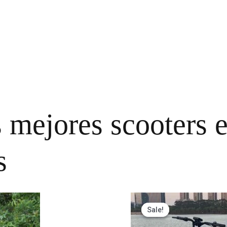
mejores scooters e
s
Sale!
Sale!