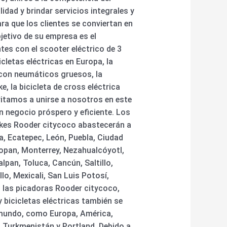
dad y brindar servicios integrales y
ra que los clientes se conviertan en
jetivo de su empresa es el
tes con el scooter eléctrico de 3
icletas eléctricas en Europa, la
a con neumáticos gruesos, la
ke, la bicicleta de cross eléctrica
vitamos a unirse a nosotros en este
n negocio próspero y eficiente. Los
ikes Rooder citycoco abastecerán a
a, Ecatepec, León, Puebla, Ciudad
opan, Monterrey, Nezahualcóyotl,
lpan, Toluca, Cancún, Saltillo,
lo, Mexicali, San Luis Potosí,
., las picadoras Rooder citycoco,
 bicicletas eléctricas también se
 mundo, como Europa, América,
, Turkmenistán y Portland. Debido a