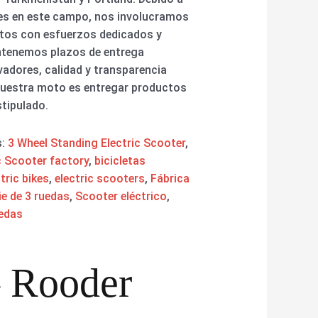
es en este campo, nos involucramos
ctos con esfuerzos dedicados y
antenemos plazos de entrega
adores, calidad y transparencia
 Nuestra moto es entregar productos
stipulado.
s:
3 Wheel Standing Electric Scooter
,
c Scooter factory
,
bicicletas
ctric bikes
,
electric scooters
,
Fábrica
ie de 3 ruedas
,
Scooter eléctrico
,
uedas
– Rooder