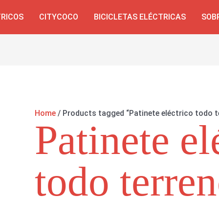
TRICOS
CITYCOCO
BICICLETAS ELÉCTRICAS
SOB
Home
/ Products tagged “Patinete eléctrico todo t
Patinete el
todo terre