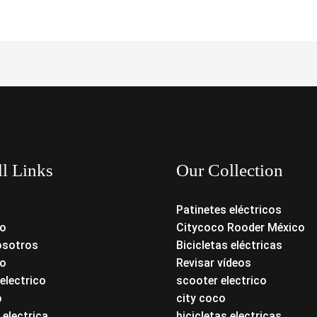
ll Links
Our Collection
Patinetes eléctricos
o
Citycoco Rooder México
osotros
Bicicletas eléctricas
o
Revisar vídeos
electrico
scooter electrico
o
city coco
 electrica
bicicletas electricas