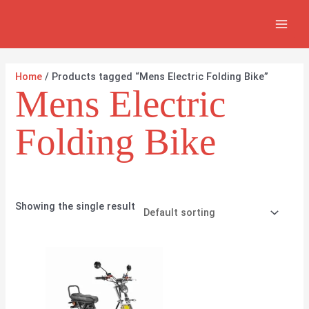
Ir
2
5
2
MAI
al
p
p
p
MEN
contenido
r
r
r
o
o
o
Home
/ Products tagged “Mens Electric Folding Bike”
Mens Electric
d
d
d
u
u
u
Folding Bike
c
c
c
t
t
t
s
s
s
Showing the single result