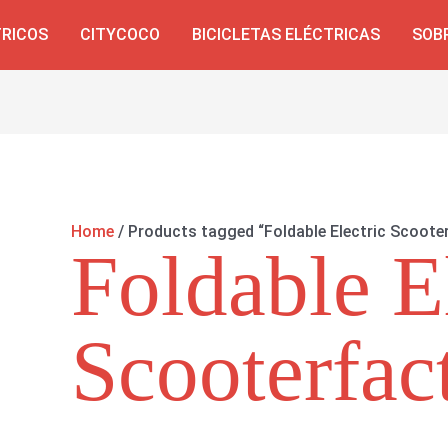
TRICOS
CITYCOCO
BICICLETAS ELÉCTRICAS
SOB
Home
/ Products tagged “Foldable Electric Scoote
Foldable E
Scooterfac