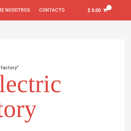
RE NOSOTROS
CONTACTO
$
0.00
rfactory”
lectric
tory