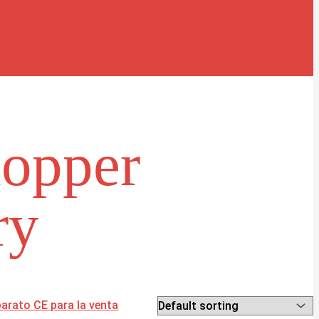
hopper
ry