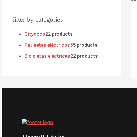
filter by categories
Citycoco
2
2 products
Patinetes eléctricos
5
5 products
Bicicletas eléctricas
2
2 products