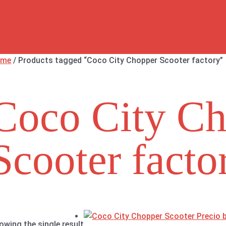
ome
/ Products tagged “Coco City Chopper Scooter factory”
Coco City C
Scooter facto
owing the single result